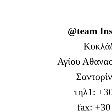
@team Ins
Κυκλάδ
Αγίου Αθανασ
Σαντορίν
τηλ1: +3
fax: +30