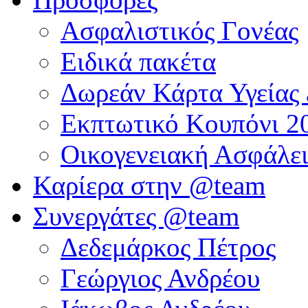
Ασφαλιστικός Γονέας
Ειδικά πακέτα
Δωρεάν Κάρτα Υγείας 
Εκπτωτικό Κουπόνι 20
Οικογενειακή Ασφάλει
Καρίερα στην @team
Συνεργάτες @team
Δεδεμάρκος Πέτρος
Γεώργιος Ανδρέου