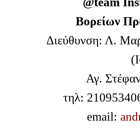
@team Insu
Βορείων Πρ
Διεύθυνση: Λ. Μα
(
Αγ. Στέφαν
τηλ: 210953406
email:
and