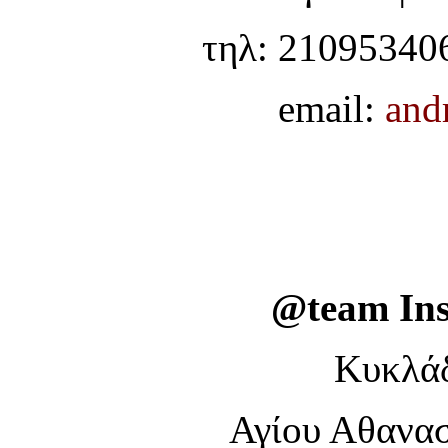
τηλ: 210953406
email:
and
@team Ins
Κυκλάδ
Αγίου Αθανασ