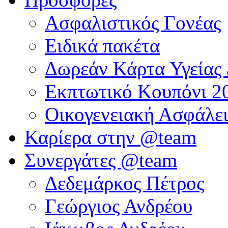
Ασφαλιστικός Γονέας
Ειδικά πακέτα
Δωρεάν Κάρτα Υγείας 
Εκπτωτικό Κουπόνι 20
Οικογενειακή Ασφάλει
Καρίερα στην @team
Συνεργάτες @team
Δεδεμάρκος Πέτρος
Γεώργιος Ανδρέου