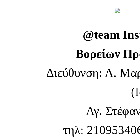
@team Insu
Βορείων Πρ
Διεύθυνση: Λ. Μα
(
Αγ. Στέφαν
τηλ: 210953406