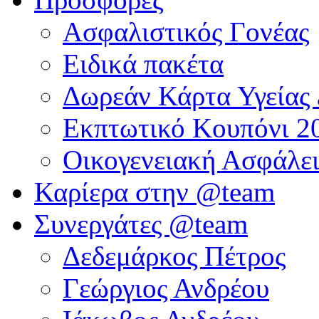
Ασφαλιστικός Γονέας
Ειδικά πακέτα
Δωρεάν Κάρτα Υγείας 
Εκπτωτικό Κουπόνι 20
Οικογενειακή Ασφάλει
Καρίερα στην @team
Συνεργάτες @team
Δεδεμάρκος Πέτρος
Γεώργιος Ανδρέου