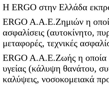
Η ERGO στην Ελλάδα εκπροσ
ERGO A.A.E.Zημιών η οποία
ασφαλίσεις (αυτοκίνητο, πυρ
μεταφορές, τεχνικές ασφαλίσ
ERGO A.A.E.Zωής η οποία π
υγείας (κάλυψη θανάτου, συ
καλύψεις, νοσοκομειακά πρ